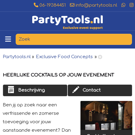
06-19384451
info@partytools.nl
Partytools.nl
»
Exclusive Food Concepts
»
HEERLIJKE COCKTAILS OP JOUW EVENEMENT
Beschrijving
Contact
Ben jij op zoek naar een
verfrissende en zomerse
toevoeging voor jouw
aanstaande evenement? Dan