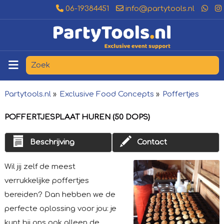
06-19384451
info@partytools.nl
Partytools.nl
»
Exclusive Food Concepts
»
Poffertjes
POFFERTJESPLAAT HUREN (50 DOPS)
Beschrijving
Contact
Wil jij zelf de meest
verrukkelijke poffertjes
bereiden? Dan hebben we de
perfecte oplossing voor jou: je
kunt bij ons ook alleen de