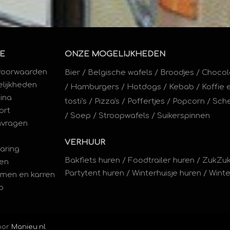
E
ONZE MOGELIJKHEDEN
voorwaarden
Bier
/
Belgische wafels
/
Broodjes
/
Chocol
lijkheden
/
Hamburgers
/
Hotdogs
/
Kebab
/
Koffie 
ina
tosti's
/
Pizza's
/
Poffertjes
/
Popcorn
/
Sche
ort
/
Soep
/
Stroopwafels
/
Suikerspinnen
nvragen
VERHUUR
laring
Bakfiets huren
/
Foodtrailer huren
/
ZukZuk
en
Partytent huren
/
Winterhuisje huren
/
Wint
amen en karren
p
door
Manieu.nl