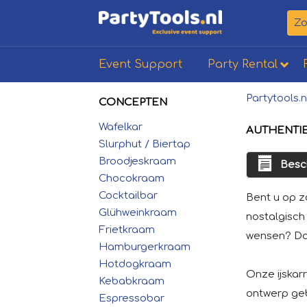
Event Support
Party Rental
Partytools.n
CONCEPTEN
Wafelkar
AUTHENTIE
Slurphut / Biertap
Broodjeskraam
Besch
Chocokraam
Cocktailbar
Bent u op z
Glühweinkraam
nostalgisch 
Frietkraam
wensen? Dan
Hamburgerkraam
Hotdogkraam
Onze ijskarr
Kebabkraam
ontwerp geb
Espressobar