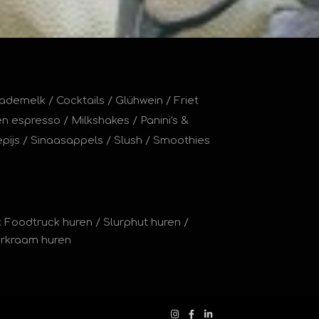
ademelk
/
Cocktails
/
Glühwein
/
Friet
en espresso
/
Milkshakes
/
Panini's &
pijs
/
Sinaasappels
/
Slush
/
Smoothies
 Foodtruck huren
/
Slurphut huren
/
erkraam huren