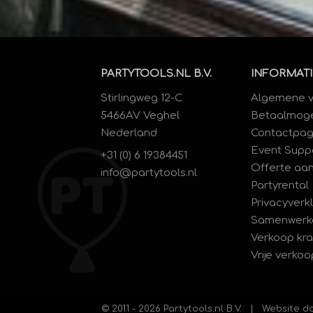
PARTYTOOLS.NL B.V.
INFORMATI
Stirlingweg 12-C
Algemene 
5466AV Veghel
Betaalmoge
Nederland
Contactpag
Event Supp
+31 (0) 6 19384451
Offerte aa
info@partytools.nl
Partyrental
Privacyverk
Samenwerk
Verkoop kr
Vrije verkoo
© 2011 - 2026 Partytools.nl B.V. | Website 