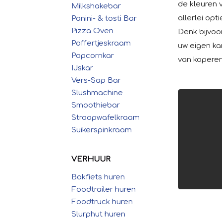
de kleuren 
Milkshakebar
allerlei op
Panini- & tosti Bar
Pizza Oven
Denk bijvoo
Poffertjeskraam
uw eigen ka
Popcornkar
van koperen
IJskar
Vers-Sap Bar
Slushmachine
Smoothiebar
Stroopwafelkraam
Suikerspinkraam
VERHUUR
Bakfiets huren
Foodtrailer huren
Foodtruck huren
Slurphut huren