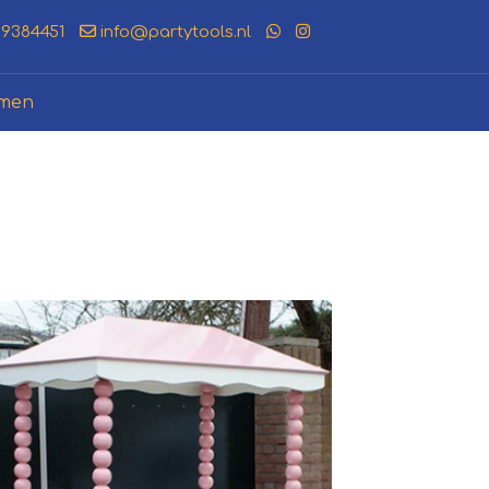
19384451
info@partytools.nl
amen